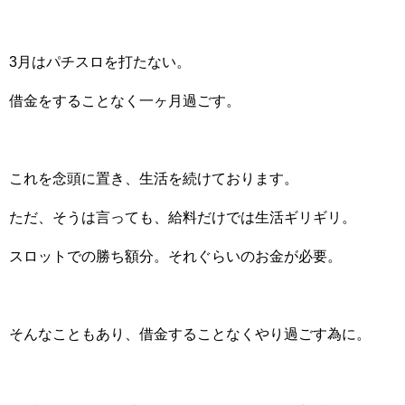
3月はパチスロを打たない。
借金をすることなく一ヶ月過ごす。
これを念頭に置き、生活を続けております。
ただ、そうは言っても、給料だけでは生活ギリギリ。
スロットでの勝ち額分。それぐらいのお金が必要。
そんなこともあり、借金することなくやり過ごす為に。