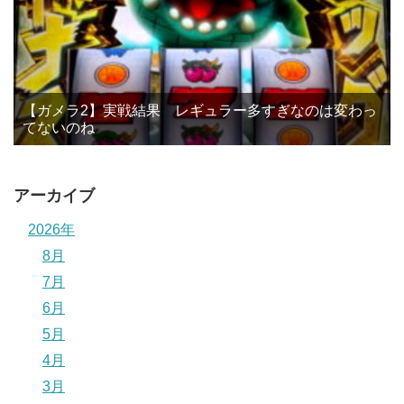
【ガメラ2】実戦結果 レギュラー多すぎなのは変わっ
てないのね
アーカイブ
2026年
8月
7月
6月
5月
4月
3月