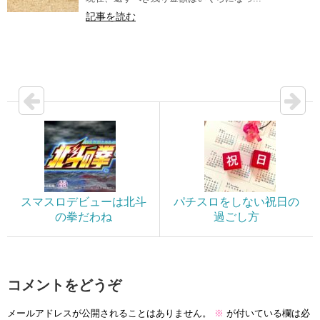
記事を読む
スマスロデビューは北斗
パチスロをしない祝日の
の拳だわね
過ごし方
コメントをどうぞ
メールアドレスが公開されることはありません。
※
が付いている欄は必