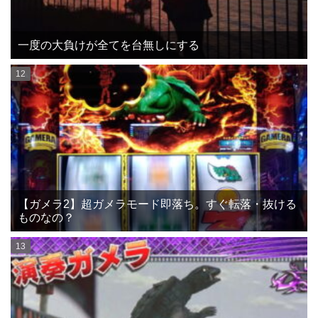
一度の大負けが全てを台無しにする
【ガメラ2】超ガメラモード即落ち。すぐ転落・抜ける
ものなの？