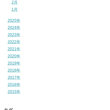
2月
1月
2025年
2024年
2023年
2022年
2021年
2020年
2019年
2018年
2017年
2016年
2015年