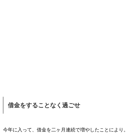
借金をすることなく過ごせ
今年に入って、借金を二ヶ月連続で増やしたことにより。