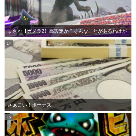
まさか【ガメラ2】高設定か？そんなことがあるわけが
さぁこい！ボーナス