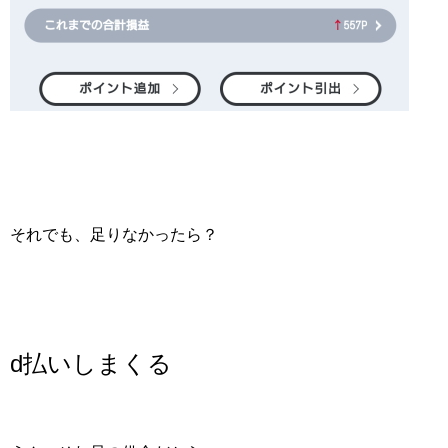
それでも、足りなかったら？
d払いしまくる