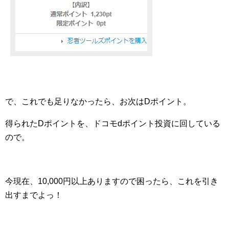
で、これでも足りなかったら、お次はDポイント。
得られたDポイントを、ドコモdポイント投資に回している
ので。
今現在、10,000円以上ありますので困ったら、これを引き
出すまでよっ！