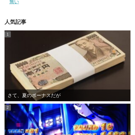
無い
人気記事
さて、夏のボーナスだが