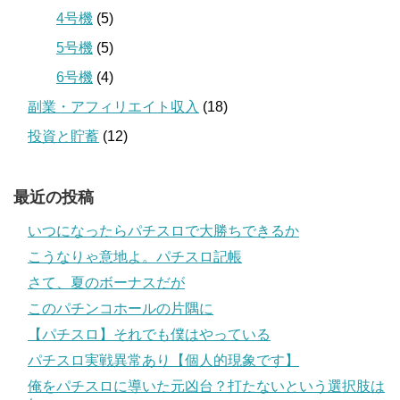
4号機
(5)
5号機
(5)
6号機
(4)
副業・アフィリエイト収入
(18)
投資と貯蓄
(12)
最近の投稿
いつになったらパチスロで大勝ちできるか
こうなりゃ意地よ。パチスロ記帳
さて、夏のボーナスだが
このパチンコホールの片隅に
【パチスロ】それでも僕はやっている
パチスロ実戦異常あり【個人的現象です】
俺をパチスロに導いた元凶台？打たないという選択肢は