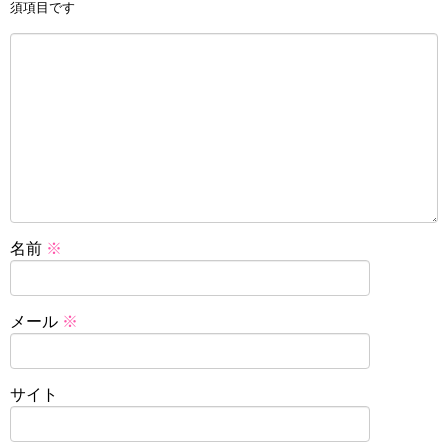
須項目です
名前
※
メール
※
サイト