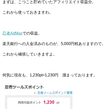
まずは、こつこと貯めていたアフィリエイト収益分。
これから使っておきますわ。
忍者AdMax
での収益。
楽天銀行への入金済みのものが、5,000円程ありますので。
これから補填していきますよ。
何気に現在も、1,230pt=1,230円 溜まっております。