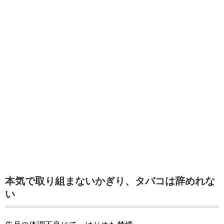
本気で取り組まないかぎり、タバコは辞めれな
い