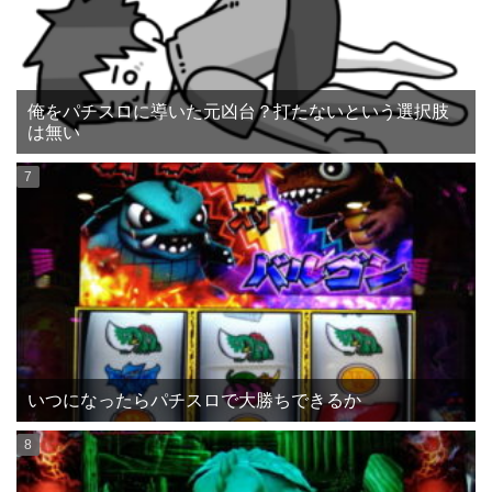
俺をパチスロに導いた元凶台？打たないという選択肢
は無い
いつになったらパチスロで大勝ちできるか