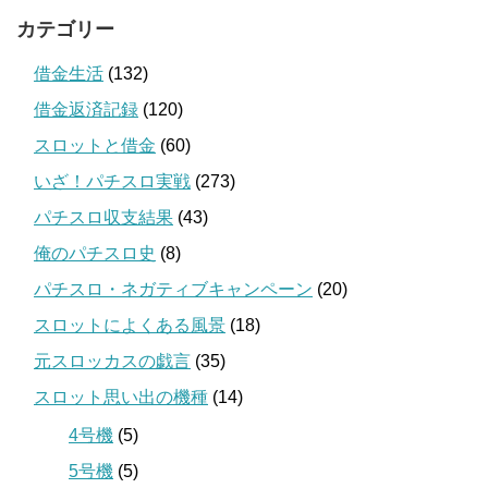
カテゴリー
借金生活
(132)
借金返済記録
(120)
スロットと借金
(60)
いざ！パチスロ実戦
(273)
パチスロ収支結果
(43)
俺のパチスロ史
(8)
パチスロ・ネガティブキャンペーン
(20)
スロットによくある風景
(18)
元スロッカスの戯言
(35)
スロット思い出の機種
(14)
4号機
(5)
5号機
(5)