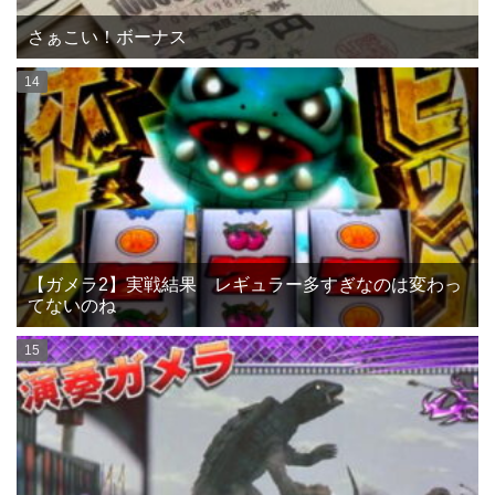
さぁこい！ボーナス
【ガメラ2】実戦結果 レギュラー多すぎなのは変わっ
てないのね