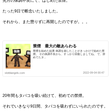
先月の体調不良にて、はじめた禁煙。
たった9日で断念いたしました。
それから、また懲りずに再開したのですが。。。
禁煙 最大の敵あらわる
禁煙を始めた結果 体調を崩したことがきっかけで始めた禁
煙。 その体調不良から、すっかり回復しましてね。 で、辞
めてたタ...
2022-09-04 00:47
slotblangels.com
20年間もタバコを吸い続けて、初めての禁煙。
それでいきなり9日間、タバコを吸わずにいられたのです。