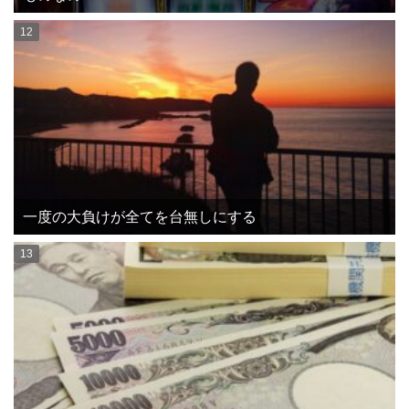
一度の大負けが全てを台無しにする