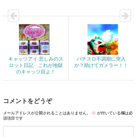
キャッツアイ 悲しみのス
パチスロ不調期に突入
ロット日記 これが地獄
か？助けてガメラー！！
のキャッツ目よ！
コメントをどうぞ
メールアドレスが公開されることはありません。
※
が付いている欄は必
須項目です