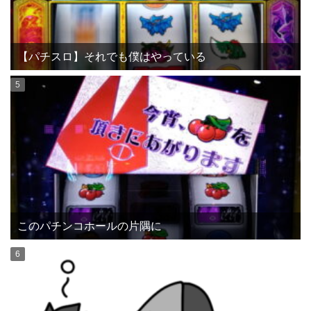
【パチスロ】それでも僕はやっている
このパチンコホールの片隅に