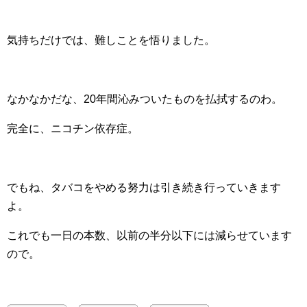
気持ちだけでは、難しことを悟りました。
なかなかだな、20年間沁みついたものを払拭するのわ。
完全に、ニコチン依存症。
でもね、タバコをやめる努力は引き続き行っていきます
よ。
これでも一日の本数、以前の半分以下には減らせています
ので。