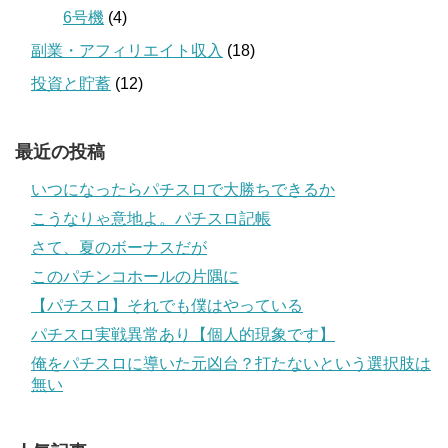
6号機
(4)
副業・アフィリエイト収入
(18)
投資と貯蓄
(12)
最近の投稿
いつになったらパチスロで大勝ちできるか
こうなりゃ意地よ。パチスロ記帳
さて、夏のボーナスだが
このパチンコホールの片隅に
【パチスロ】それでも僕はやっている
パチスロ実戦異常あり【個人的現象です】
俺をパチスロに導いた元凶台？打たないという選択肢は
無い