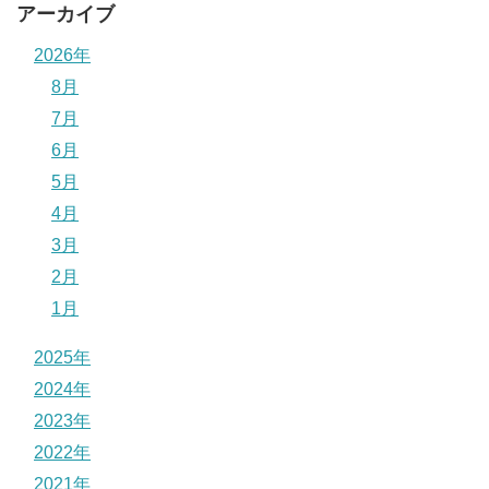
アーカイブ
2026年
8月
7月
6月
5月
4月
3月
2月
1月
2025年
2024年
2023年
2022年
2021年