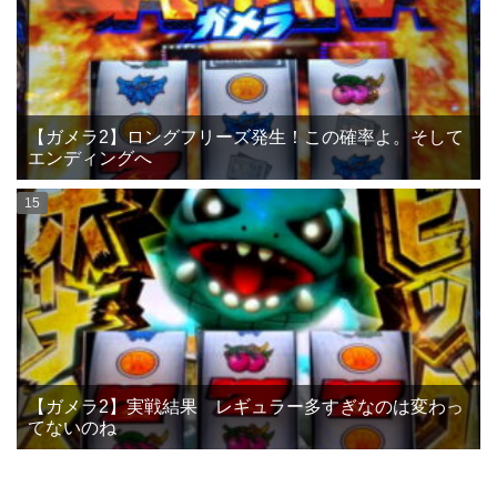
【ガメラ2】ロングフリーズ発生！この確率よ。そして
エンディングへ
【ガメラ2】実戦結果 レギュラー多すぎなのは変わっ
てないのね