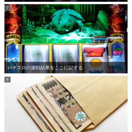
パチスロの連戦結果をここに記する