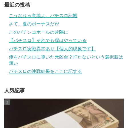
最近の投稿
こうなりゃ意地よ。パチスロ記帳
さて、夏のボーナスだが
このパチンコホールの片隅に
【パチスロ】それでも僕はやっている
パチスロ実戦異常あり【個人的現象です】
俺をパチスロに導いた元凶台？打たないという選択肢は
無い
パチスロの連戦結果をここに記する
人気記事