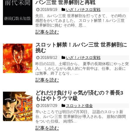
パン三世 世界解剖と再戦
2018/8/19
いざ！パチスロ実戦
先日、ルパン三世 世界解剖を打ってきて、 その時の
感想をかいてみました。 スロット解禁！ルパン三世
世界解剖に挑む その時、思...
記事を読む
スロット解禁！ルパン三世 世界解剖に
挑む
2018/8/12
いざ！パチスロ実戦
昨日の11日、土曜日から、 夏季の長期休暇にやっと突
入。 しかしながら個人的に午前中は、仕事。 お昼に
は無事、終了となり、 ...
記事を読む
どれだけ負けりゃ気が済むの？番長3
もはやトラウマ級
2018/7/29
スロットと借金
早いところでは明日の7月30日、 話題のスロット新
台、ルパン三世 世界解剖が導入される。 規制の隙間
をついた仕様。 純増5...
記事を読む