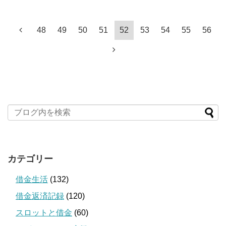
48
49
50
51
52
53
54
55
56
カテゴリー
借金生活
(132)
借金返済記録
(120)
スロットと借金
(60)