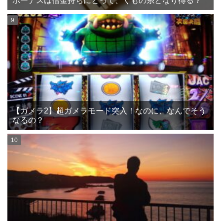
ボーナスは借金持ちにとって、くもの糸となり得る？
【ガメラ2】超ガメラモード突入！なのに、なんでそう
なるの？