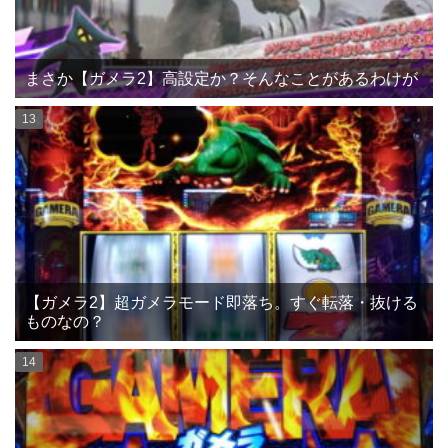
まさか【ガメラ2】高設定か？そんなことがあるわけが
【ガメラ2】超ガメラモード即落ち。すぐ転落・抜ける
ものなの？