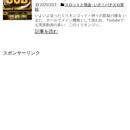
2020/10/3
スロットと借金
,
いざ！パチスロ実
戦
いよいよ迫ったミリオンゴッド～神々の凱旋の撤去 い
まだ、ホールでメイン機種として扱われ、Youtubeで
も実践動画の多い、このミリオンゴッ...
記事を読む
スポンサーリンク