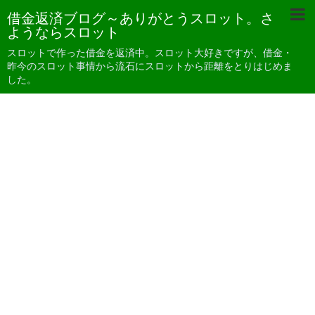
借金返済ブログ～ありがとうスロット。さ
ようならスロット
スロットで作った借金を返済中。スロット大好きですが、借金・
昨今のスロット事情から流石にスロットから距離をとりはじめま
した。