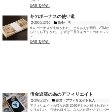
記事を読む
冬のボーナスの使い道
2020/12/10
借金生活
冬のボーナスが支給された。 とりあえず明日、ATMか
らいくら下すかだ。 まずは三井住友カードのキャッシ
ン...
記事を読む
借金返済の為のアフィリエイト
2020/12/7
副業・アフィリエイト収入
アフィリエイトの収入結果 2020年もあと残りわずかと
なりました。 借金のほうは、なんとか増やさずにボー