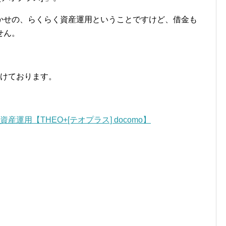
かせの、らくらく資産運用ということですけど、借金も
せん。
預けております。
運用【THEO+[テオプラス] docomo】