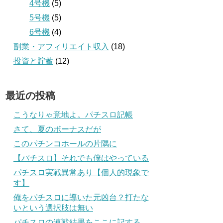
4号機
(5)
5号機
(5)
6号機
(4)
副業・アフィリエイト収入
(18)
投資と貯蓄
(12)
最近の投稿
こうなりゃ意地よ。パチスロ記帳
さて、夏のボーナスだが
このパチンコホールの片隅に
【パチスロ】それでも僕はやっている
パチスロ実戦異常あり【個人的現象で
す】
俺をパチスロに導いた元凶台？打たな
いという選択肢は無い
パチスロの連戦結果をここに記する