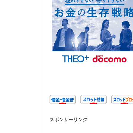
スポンサーリンク