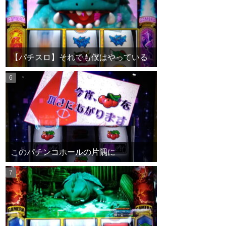
【パチスロ】それでも僕はやっている
このパチンコホールの片隅に