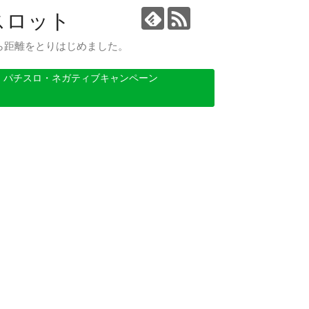
スロット
ら距離をとりはじめました。
パチスロ・ネガティブキャンペーン