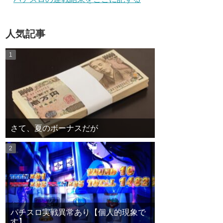
人気記事
さて、夏のボーナスだが
パチスロ実戦異常あり【個人的現象で
す】