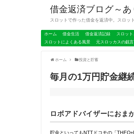
借金返済ブログ～あ
スロットで作った借金を返済中。スロッ
ホーム
借金生活
借金返済記録
スロット
スロットによくある風景
元スロッカスの戯言
ホーム
投資と貯蓄
毎月の1万円貯金継
ロボアドバイザーにおま
貯金といってもNTTドコモの「THEO+