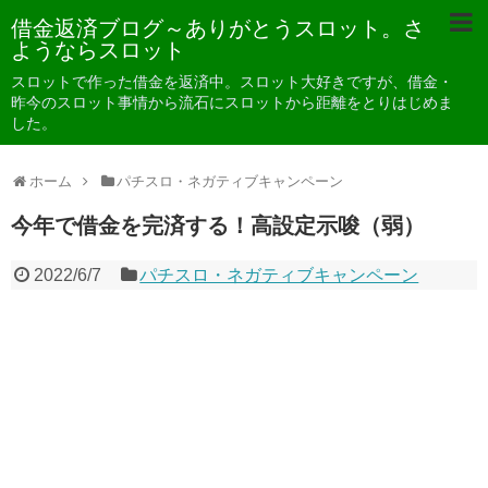
借金返済ブログ～ありがとうスロット。さ
ようならスロット
スロットで作った借金を返済中。スロット大好きですが、借金・
昨今のスロット事情から流石にスロットから距離をとりはじめま
した。
ホーム
パチスロ・ネガティブキャンペーン
今年で借金を完済する！高設定示唆（弱）
2022/6/7
パチスロ・ネガティブキャンペーン