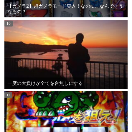
【ガメラ2】超ガメラモード突入！なのに、なんでそう
なるの？
一度の大負けが全てを台無しにする