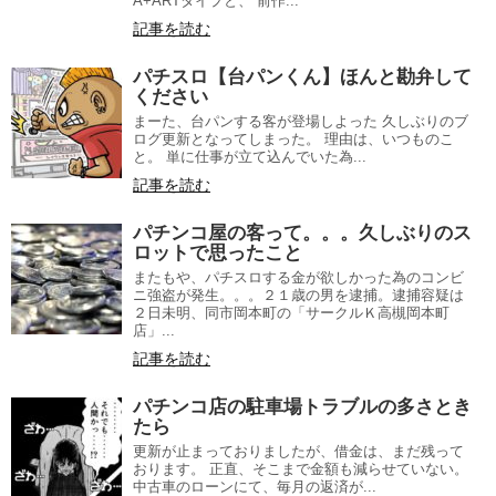
A+ARTタイプと、 前作...
記事を読む
パチスロ【台パンくん】ほんと勘弁して
ください
まーた、台パンする客が登場しよった 久しぶりのブ
ログ更新となってしまった。 理由は、いつものこ
と。 単に仕事が立て込んでいた為...
記事を読む
パチンコ屋の客って。。。久しぶりのス
ロットで思ったこと
またもや、パチスロする金が欲しかった為のコンビ
ニ強盗が発生。。。２１歳の男を逮捕。逮捕容疑は
２日未明、同市岡本町の「サークルＫ高槻岡本町
店」...
記事を読む
パチンコ店の駐車場トラブルの多さとき
たら
更新が止まっておりましたが、借金は、まだ残って
おります。 正直、そこまで金額も減らせていない。
中古車のローンにて、毎月の返済が...