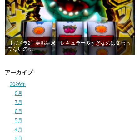
【ガメラ2】実戦結果 レギュラー多すぎなのは変わっ
てないのね
アーカイブ
2026年
8月
7月
6月
5月
4月
3月