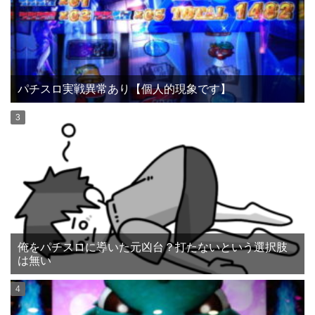
パチスロ実戦異常あり【個人的現象です】
俺をパチスロに導いた元凶台？打たないという選択肢
は無い