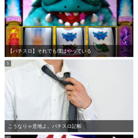
【パチスロ】それでも僕はやっている
こうなりゃ意地よ。パチスロ記帳