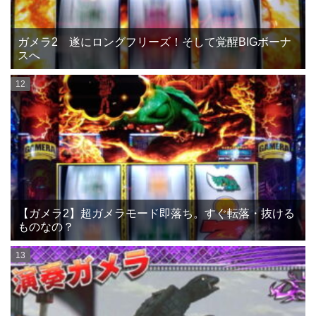
ガメラ2 遂にロングフリーズ！そして覚醒BIGボーナ
スへ
【ガメラ2】超ガメラモード即落ち。すぐ転落・抜ける
ものなの？