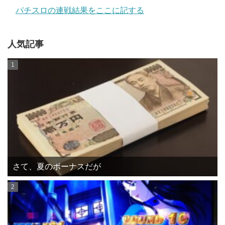
パチスロの連戦結果をここに記する
人気記事
さて、夏のボーナスだが