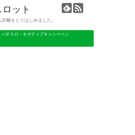
スロット
ら距離をとりはじめました。
パチスロ・ネガティブキャンペーン