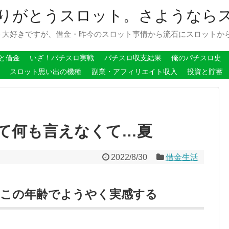
りがとうスロット。さようなら
ト大好きですが、借金・昨今のスロット事情から流石にスロットか
と借金
いざ！パチスロ実戦
パチスロ収支結果
俺のパチスロ史
スロット思い出の機種
副業・アフィリエイト収入
投資と貯蓄
て何も言えなくて…夏
2022/8/30
借金生活
。この年齢でようやく実感する