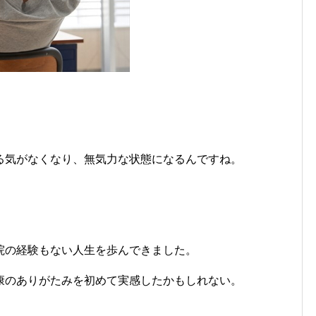
る気がなくなり、無気力な状態になるんですね。
院の経験もない人生を歩んできました。
康のありがたみを初めて実感したかもしれない。