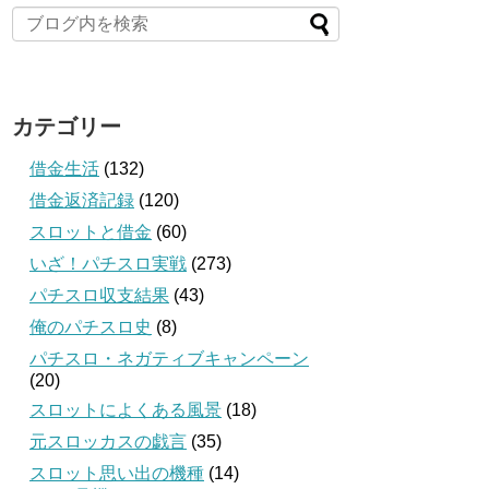
カテゴリー
借金生活
(132)
借金返済記録
(120)
スロットと借金
(60)
いざ！パチスロ実戦
(273)
パチスロ収支結果
(43)
俺のパチスロ史
(8)
パチスロ・ネガティブキャンペーン
(20)
スロットによくある風景
(18)
元スロッカスの戯言
(35)
スロット思い出の機種
(14)