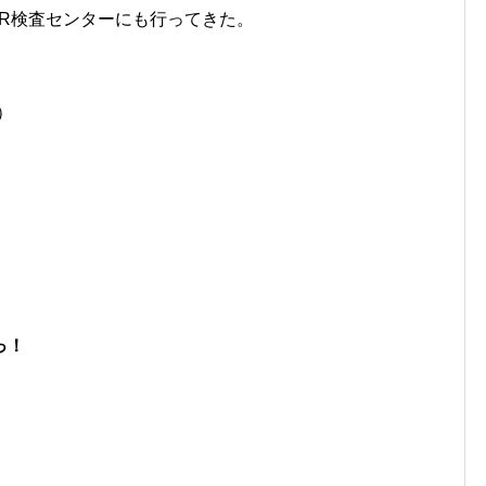
R検査センターにも行ってきた。
）
っ！