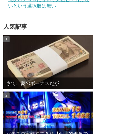
いという選択肢は無い
人気記事
さて、夏のボーナスだが
パチスロ実戦異常あり【個人的現象で