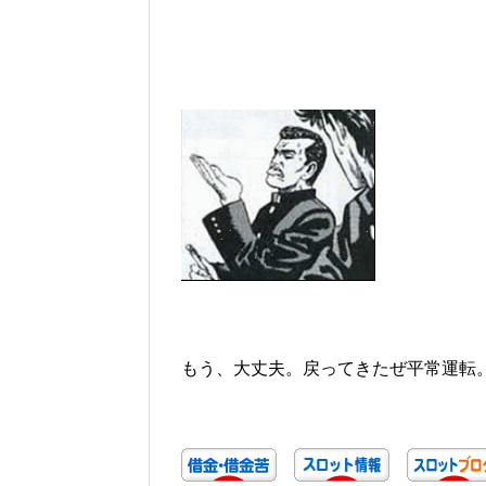
もう、大丈夫。戻ってきたぜ平常運転