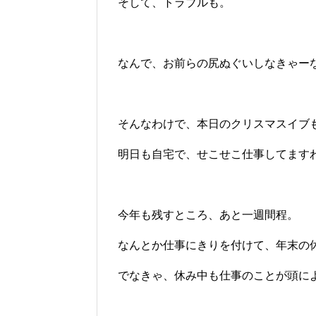
そして、トラブルも。
なんで、お前らの尻ぬぐいしなきゃー
そんなわけで、本日のクリスマスイブ
明日も自宅で、せこせこ仕事してます
今年も残すところ、あと一週間程。
なんとか仕事にきりを付けて、年末の
でなきゃ、休み中も仕事のことが頭に