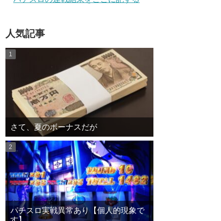
人気記事
さて、夏のボーナスだが
パチスロ実戦異常あり【個人的現象で
す】