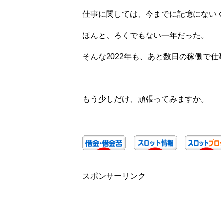
仕事に関しては、今までに記憶にない
ほんと、ろくでもない一年だった。
そんな2022年も、あと数日の稼働で
もう少しだけ、頑張ってみますか。
スポンサーリンク