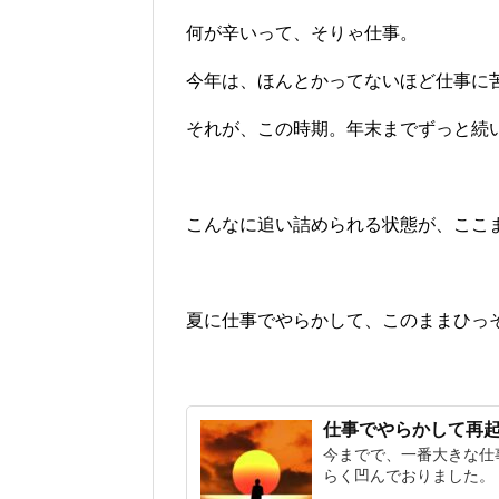
何が辛いって、そりゃ仕事。
今年は、ほんとかってないほど仕事に
それが、この時期。年末までずっと続
こんなに追い詰められる状態が、ここ
夏に仕事でやらかして、このままひっ
仕事でやらかして再
今までで、一番大きな仕
らく凹んでおりました。 