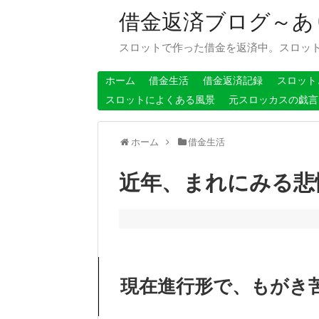
借金返済ブログ～あ
スロットで作った借金を返済中。スロッ
ホーム
借金生活
借金返済記録
スロット
スロットによくある風景
元スロッカスの戯言
ホーム
借金生活
近年、まれにみる悲
現在進行形で、もがき