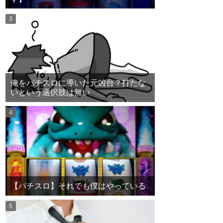
俺をパチスロに導いた元凶台？打たな
いという選択肢は無い
【パチスロ】それでも僕はやっている