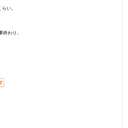
くらい。
仕事終わり。