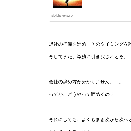
slotblangels.com
退社の準備を進め、そのタイミングを
そしてまた、激務に引き戻されとる。
会社の辞め方が分かりません。。。
ってか、どうやって辞めるの？
それにしても、よくもまぁ次から次へ