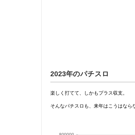
2023年のパチスロ
楽しく打てて、しかもプラス収支。
そんなパチスロも、来年はこうはなら