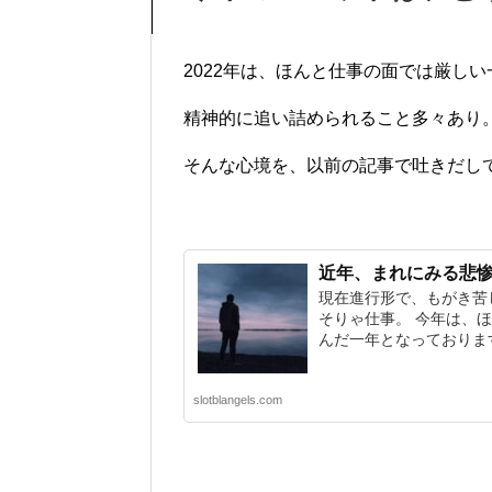
2022年は、ほんと仕事の面では厳し
精神的に追い詰められること多々あり
そんな心境を、以前の記事で吐きだし
近年、まれにみる悲
現在進行形で、もがき苦
そりゃ仕事。 今年は、
んだ一年となっております。
slotblangels.com