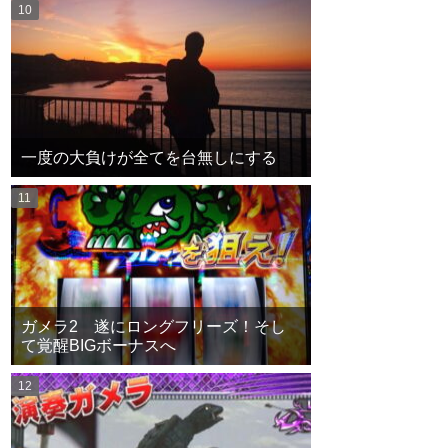
一度の大負けが全てを台無しにする
ガメラ2 遂にロングフリーズ！そし
て覚醒BIGボーナスへ