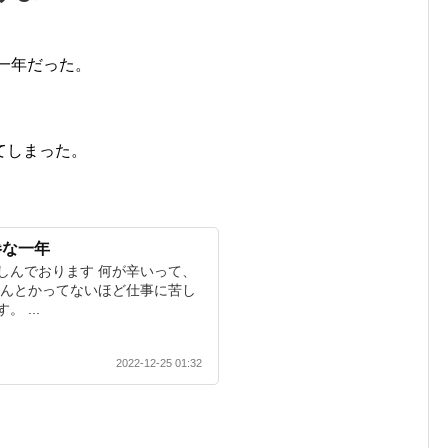
い一年だった。
。
てしまった。
惨な一年
しんでおります 何が辛いって、
ほんとかってないほど仕事に苦し
 ...
2022-12-25 01:32