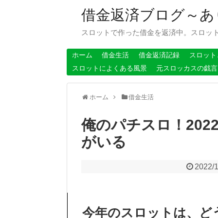
借金返済ブログ～あ
スロットで作った借金を返済中。スロッ
ホーム
借金生活
借金返済記録
スロット
スロットによくある風景
元スロッカスの戯言
ホーム
借金生活
俺のパチスロ！20
がいる
2022/
今年のスロットは、ど