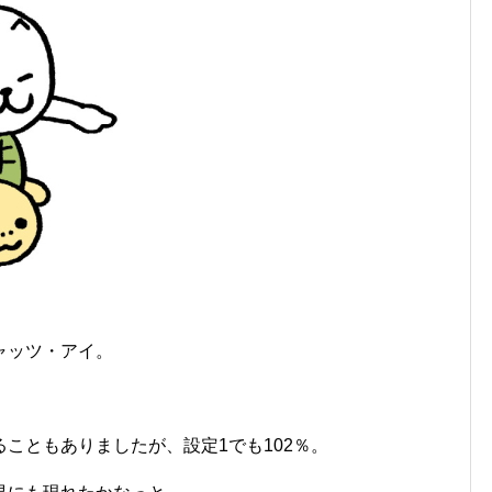
ャッツ・アイ。
こともありましたが、設定1でも102％。