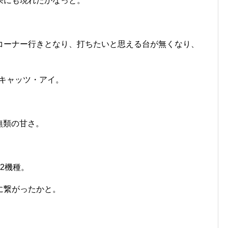
果にも現れたかなっと。
コーナー行きとなり、打ちたいと思える台が無くなり、
機キャッツ・アイ。
と無類の甘さ。
2機種。
に繋がったかと。