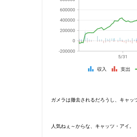
ガメラは撤去されるだろうし、キャッ
人気ねぇ～からな、キャッツ・アイ。