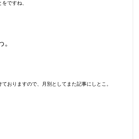
とをですね、
わ。
けておりますので、月別としてまた記事にしとこ。