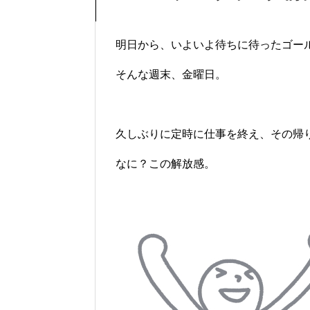
明日から、いよいよ待ちに待ったゴー
そんな週末、金曜日。
久しぶりに定時に仕事を終え、その帰
なに？この解放感。