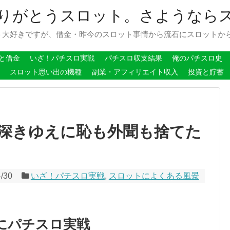
りがとうスロット。さようなら
ト大好きですが、借金・昨今のスロット事情から流石にスロットか
と借金
いざ！パチスロ実戦
パチスロ収支結果
俺のパチスロ史
スロット思い出の機種
副業・アフィリエイト収入
投資と貯蓄
深きゆえに恥も外聞も捨てた
4/30
いざ！パチスロ実戦
,
スロットによくある風景
にパチスロ実戦