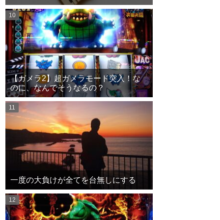
【ガメラ2】超ガメラモード突入！な
のに、なんでそうなるの？
一度の大負けが全てを台無しにする