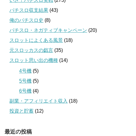
いざ！パチスロ実戦
(273)
パチスロ収支結果
(43)
俺のパチスロ史
(8)
パチスロ・ネガティブキャンペーン
(20)
スロットによくある風景
(18)
元スロッカスの戯言
(35)
スロット思い出の機種
(14)
4号機
(5)
5号機
(5)
6号機
(4)
副業・アフィリエイト収入
(18)
投資と貯蓄
(12)
最近の投稿