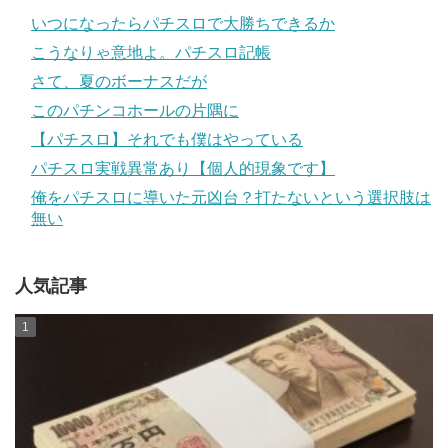
いつになったらパチスロで大勝ちできるか
こうなりゃ意地よ。パチスロ記帳
さて、夏のボーナスだが
このパチンコホールの片隅に
【パチスロ】それでも僕はやっている
パチスロ実戦異常あり【個人的現象です】
俺をパチスロに導いた元凶台？打たないという選択肢は
無い
人気記事