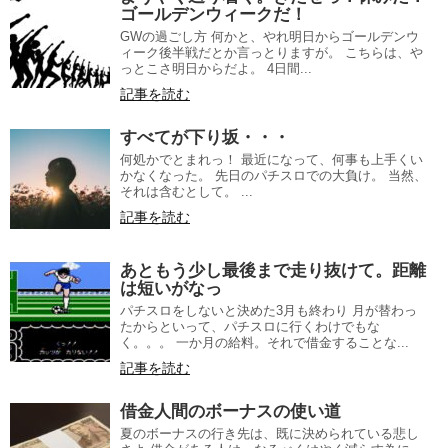
ゴールデンウィークだ！
GWの過ごし方 何かと、やれ明日からゴールデンウ
ィーク後半戦だとか言っとりますが。 こちらは、や
っとこさ明日からだよ。 4日間...
記事を読む
すべてが下り坂・・・
何処かでとまれっ！ 最近になって、何事も上手くい
かなくなった。 先日のパチスロでの大負け。 当然、
それは含むとして。 ...
記事を読む
あともう少し最後まで走り抜けて。距離
は短いがなっ
パチスロをしないと決めた3月も終わり 月が替わっ
たからといって、パチスロに行くわけでもな
く。。。 一か月の給料。それで借金することな...
記事を読む
借金人間のボーナスの使い道
夏のボーナスの行き先は、既に決められている悲し