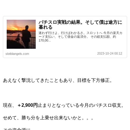
パチスロ実戦の結果。そして僕は途方に
暮れる
迷わず行けよ、行けばわかるさ。スロットへ 今月の楽天カ
ード支払い、そして借金の返済分。 その総支払額、約
170,00...
2023-10-24 00:12
slotblangels.com
あえなく撃沈してきたこともあり、目標を下方修正。
現在、
＋2,900円
止まりとなっている今月のパチスロ収支。
せめて、勝ち分を上乗せ出来ないかと。。。