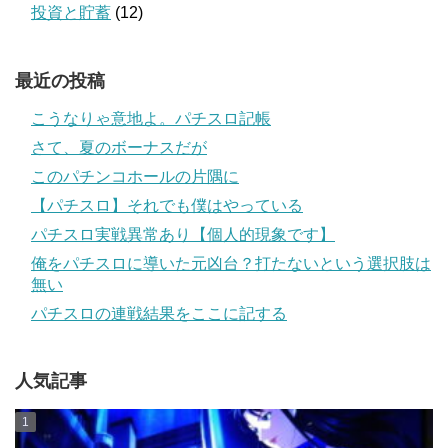
投資と貯蓄
(12)
最近の投稿
こうなりゃ意地よ。パチスロ記帳
さて、夏のボーナスだが
このパチンコホールの片隅に
【パチスロ】それでも僕はやっている
パチスロ実戦異常あり【個人的現象です】
俺をパチスロに導いた元凶台？打たないという選択肢は
無い
パチスロの連戦結果をここに記する
人気記事