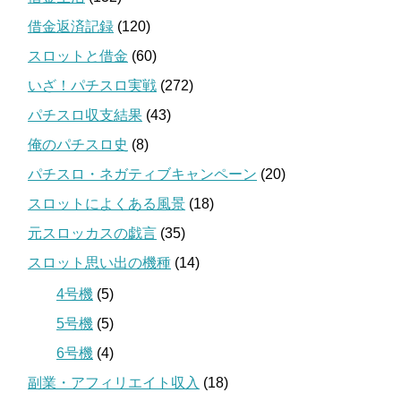
借金返済記録
(120)
スロットと借金
(60)
いざ！パチスロ実戦
(272)
パチスロ収支結果
(43)
俺のパチスロ史
(8)
パチスロ・ネガティブキャンペーン
(20)
スロットによくある風景
(18)
元スロッカスの戯言
(35)
スロット思い出の機種
(14)
4号機
(5)
5号機
(5)
6号機
(4)
副業・アフィリエイト収入
(18)