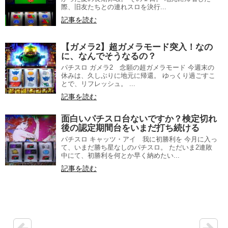
際、旧友たちとの連れスロを決行...
記事を読む
【ガメラ2】超ガメラモード突入！なの
に、なんでそうなるの？
パチスロ ガメラ2 念願の超ガメラモード 今週末の
休みは、久しぶりに地元に帰還。 ゆっくり過ごすこ
とで、リフレッシュ。 ...
記事を読む
面白いパチスロ台ないですか？検定切れ
後の認定期間台をいまだ打ち続ける
パチスロ キャッツ・アイ 我に初勝利を 今月に入っ
て、いまだ勝ち星なしのパチスロ。 ただいま2連敗
中にて、初勝利を何とか早く納めたい...
記事を読む