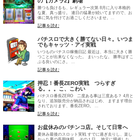
の【ガメラ2】劇場
勝つも負けるも、レギュラー次第 8月に入り本格的
な夏、真っ盛り。 連日の猛暑が続いてますので、お
体に気を付けてお過ごしくださいませ。...
記事を読む
パチスロで大きく勝てない日々。いつま
でもキャッツ・アイ実戦
いつものパチスロ稼働日記 最近は、本当に大きく勝
つことが出来なくなった。 まいったな。 勝率はすこ
ぶる良いのにさ。 ...
記事を読む
押忍！番長ZERO実戦 つらすぎ
る。。。こ、こわい
パチスロ番長ZERO 二度ある事は三度ある？ 4月と
なり、追加販売分が納品されはじめ、 ますます増台
されております、番長ZERO。 ...
記事を読む
お盆休みのパチンコ店。そして日常へ
夏休み最後のスロット実戦 すでに過ぎ去りし、楽し
かった夏の長期休暇。 その１日。 地元に帰省した