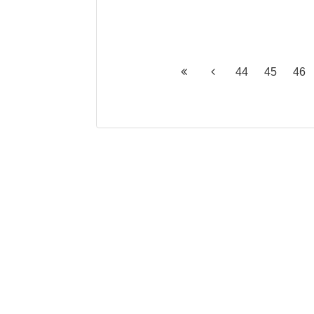
44
45
46