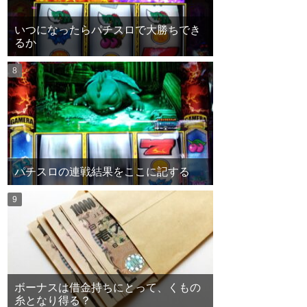
いつになったらパチスロで大勝ちでき
るか
パチスロの連戦結果をここに記する
ボーナスは借金持ちにとって、くもの
糸となり得る？