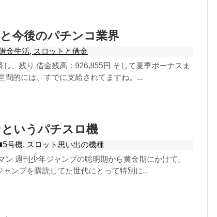
金と今後のパチンコ業界
借金生活
,
スロットと借金
し、残り 借金残高：926,855円 そして夏季ボーナスま
世間的には、すでに支給されてますね。...
ンというパチスロ機
5号機
,
スロット思い出の機種
肉マン 週刊少年ジャンプの聡明期から黄金期にかけて。
ャンプを購読してた世代にとって特別に...