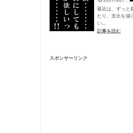
最近は、ずっと
たり、支出を減
い...
記事を読む
スポンサーリンク