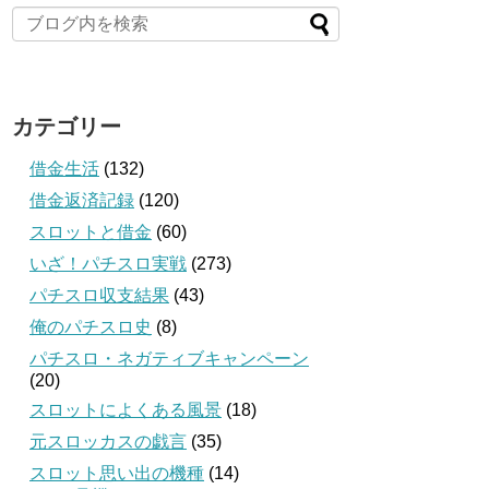
カテゴリー
借金生活
(132)
借金返済記録
(120)
スロットと借金
(60)
いざ！パチスロ実戦
(273)
パチスロ収支結果
(43)
俺のパチスロ史
(8)
パチスロ・ネガティブキャンペーン
(20)
スロットによくある風景
(18)
元スロッカスの戯言
(35)
スロット思い出の機種
(14)