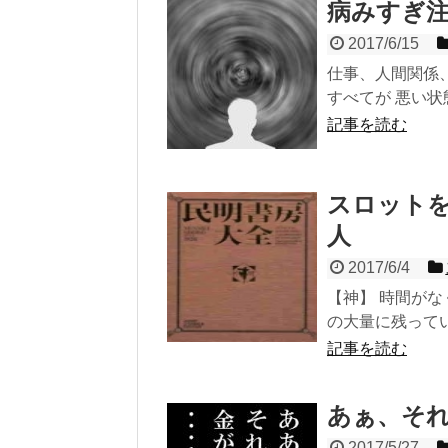
病みすぎ
2017/6/15
仕事、人間関係
すべてが 悪い状
記事を読む
スロット
人
2017/6/4
【神】 時間が
の大量に残ってい
記事を読む
あぁ、そ
2017/5/27